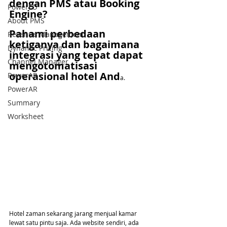
dengan PMS atau Booking 
PowerFO
Engine?
About PMS
Pahami perbedaan 
Revenue Management
ketiganya dan bagaimana 
Dynamic Pricing
integrasi yang tepat dapat 
Channel Manager
mengotomatisasi 
operasional hotel And
PowerAP
a.
PowerAR
Summary
Worksheet
Hotel zaman sekarang jarang menjual kamar 
lewat satu pintu saja. Ada website sendiri, ada 