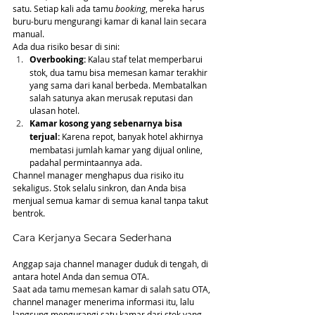
satu. Setiap kali ada tamu 
booking
, mereka harus 
buru-buru mengurangi kamar di kanal lain secara 
manual.
Ada dua risiko besar di sini:
Overbooking:
 Kalau staf telat memperbarui 
stok, dua tamu bisa memesan kamar terakhir 
yang sama dari kanal berbeda. Membatalkan 
salah satunya akan merusak reputasi dan 
ulasan hotel.
Kamar kosong yang sebenarnya bisa 
terjual:
 Karena repot, banyak hotel akhirnya 
membatasi jumlah kamar yang dijual online, 
padahal permintaannya ada.
Channel manager menghapus dua risiko itu 
sekaligus. Stok selalu sinkron, dan Anda bisa 
menjual semua kamar di semua kanal tanpa takut 
bentrok.
Cara Kerjanya Secara Sederhana
Anggap saja channel manager duduk di tengah, di 
antara hotel Anda dan semua OTA.
Saat ada tamu memesan kamar di salah satu OTA, 
channel manager menerima informasi itu, lalu 
langsung mengurangi satu kamar dari stok yang 