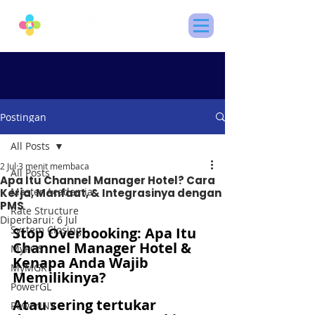
Postingan
All Posts
2 Jul
3 menit membaca
All Posts
Apa Itu Channel Manager Hotel? Cara
Master Academia
Kerja, Manfaat, & Integrasinya dengan
PMS
Rate Structure
Diperbarui:
6 Jul
System Closing
Stop Overbooking: Apa Itu 
Channel Manager Hotel & 
MyPOS
Kenapa Anda Wajib 
MyMGR
Memilikinya? 
PowerGL
Atau sering tertukar 
PowerINV