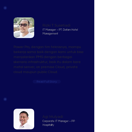
Rizki T Susetiadi
IT Manager – PT. Dafam Hotel
Management
Power Pro, dengan tim teknisnya, mampu
bekerja sama baik dengan kami untuk bisa
menjalankan PMS dengan berbagai
skenario infrastruktur, baik itu dalam bare
metal server, on premise Cloud, private
cloud maupun public Cloud.
Read Full Story
Agi Mulyadi
Corporate IT Manager – PP
Hospitality