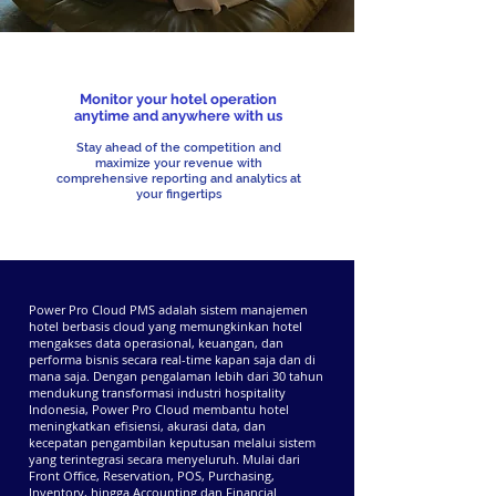
Monitor your hotel operation
anytime and anywhere with us
Stay ahead of the competition and
maximize your revenue with
comprehensive reporting and analytics at
your fingertips
Power Pro Cloud PMS adalah sistem manajemen
hotel berbasis cloud yang memungkinkan hotel
mengakses data operasional, keuangan, dan
performa bisnis secara real-time kapan saja dan di
mana saja. Dengan pengalaman lebih dari 30 tahun
mendukung transformasi industri hospitality
Indonesia, Power Pro Cloud membantu hotel
meningkatkan efisiensi, akurasi data, dan
kecepatan pengambilan keputusan melalui sistem
yang terintegrasi secara menyeluruh. Mulai dari
Front Office, Reservation, POS, Purchasing,
Inventory, hingga Accounting dan Financial