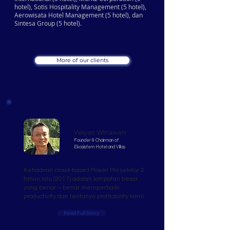
hotel), Sotis Hospitality Management (5 hotel),
Aerowisata Hotel Management (5 hotel), dan
Sintesa Group (5 hotel).
More of our clients
Wayan Winawan
Founder & Chairman of
Ekosistem Hotel and Villas
Kehadiran cloud-based Power Pro sekitar 2
tahun lalu (2017) adalah lompatan besar
yang benar – benar memperbaiki
productivity dan tentunya profitability kami.
Read Full Story