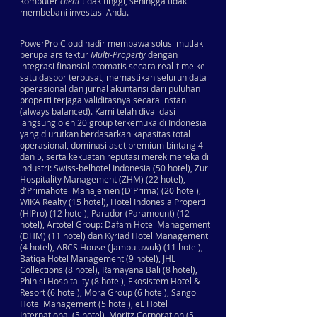
komputer
client
tidak tinggi, sehingga tidak
membebani investasi Anda.
PowerPro Cloud hadir membawa solusi mutlak
berupa arsitektur
Multi-Property
dengan
integrasi finansial otomatis secara real-time ke
satu dasbor terpusat, memastikan seluruh data
operasional dan jurnal akuntansi dari puluhan
properti terjaga validitasnya secara instan
(always balanced). Kami telah divalidasi
langsung oleh 20 group terkemuka di Indonesia
yang diurutkan berdasarkan kapasitas total
operasional, dominasi aset premium bintang 4
dan 5, serta kekuatan reputasi merek mereka di
industri: Swiss-belhotel Indonesia (50 hotel), Zuri
Hospitality Management (ZHM) (22 hotel),
d'Primahotel Manajemen (D'Prima) (20 hotel),
WIKA Realty (15 hotel), Hotel Indonesia Properti
(HIPro) (12 hotel), Parador (Paramount) (12
hotel), Artotel Group: Dafam Hotel Management
(DHM) (11 hotel) dan Kyriad Hotel Management
(4 hotel), ARCS House (Jambuluwuk) (11 hotel),
Batiqa Hotel Management (9 hotel), JHL
Collections (8 hotel), Ramayana Bali (8 hotel),
Phinisi Hospitality (8 hotel), Ekosistem Hotel &
Resort (6 hotel), Mora Group (6 hotel), Sango
Hotel Management (5 hotel), eL Hotel
International (5 hotel), Moritz Corporation (5