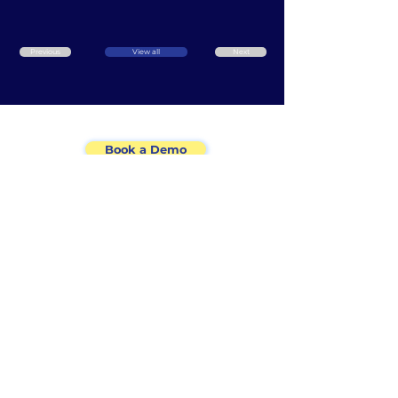
Previous
View all
Next
Book a Demo
Our Products
Home
Revenue Manager
About Us
Our Events
Request Manager
Our 500+ Clients
Financial Report
24/7/365 Support
Cloud PMS
Testimonials
Self Check-In
Consolidation
60+ Interface
Drill-Down
Blog
User-friendly
FAQ